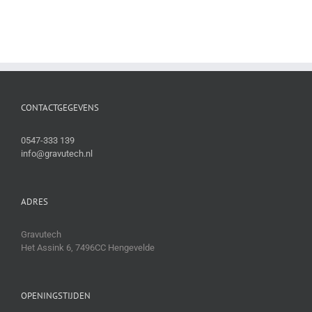
CONTACTGEGEVENS
0547-333 139
info@gravutech.nl
ADRES
Gravutech
Het Assink 6, 7496CC Hengevelde
OPENINGSTIJDEN